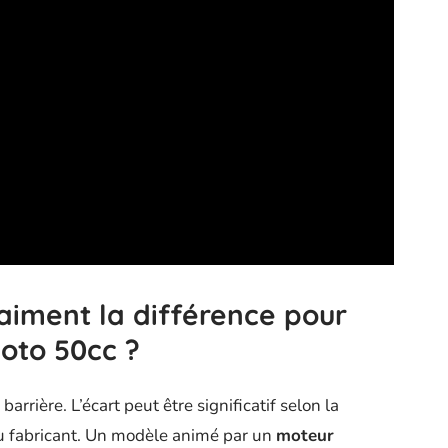
raiment la différence pour
moto 50cc ?
arrière. L’écart peut être significatif selon la
du fabricant. Un modèle animé par un
moteur