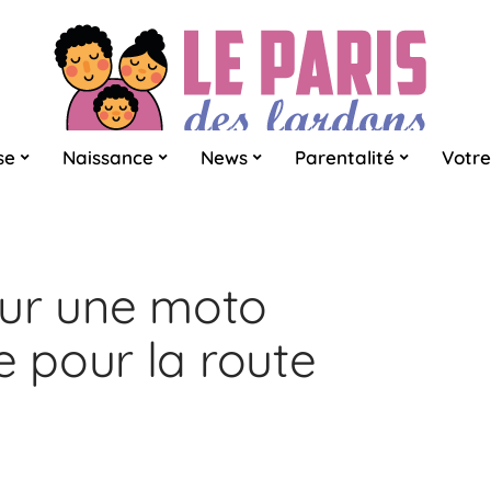
se
Naissance
News
Parentalité
Votre
our une moto
 pour la route