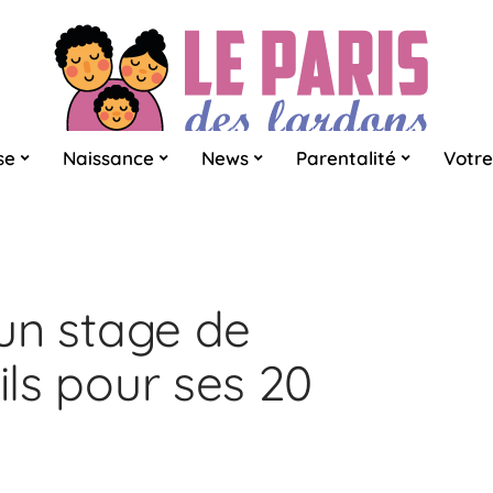
se
Naissance
News
Parentalité
Votre
 un stage de
ils pour ses 20