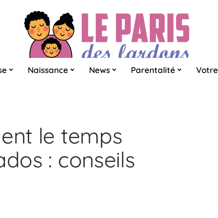
se
Naissance
News
Parentalité
Votre
ment le temps
ados : conseils