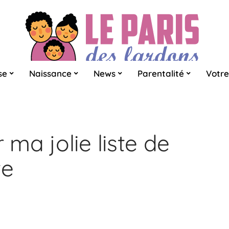
se
Naissance
News
Parentalité
Votre
ma jolie liste de
te