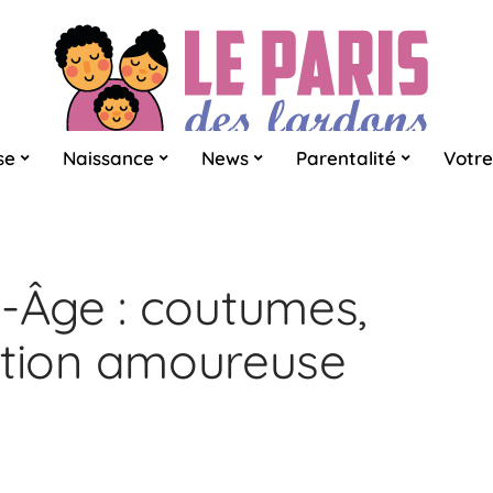
se
Naissance
News
Parentalité
Votre
Âge : coutumes,
ication amoureuse