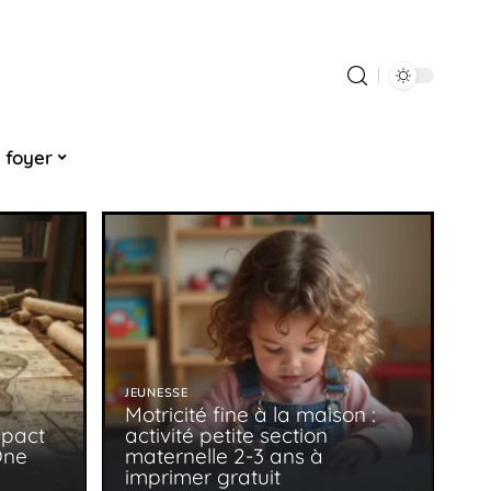
 foyer
JEUNESSE
Motricité fine à la maison :
mpact
activité petite section
One
maternelle 2-3 ans à
imprimer gratuit