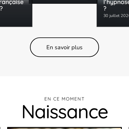
rançaise
l’hypnos
?
?
30 juillet 20
En savoir plus
EN CE MOMENT
Naissance