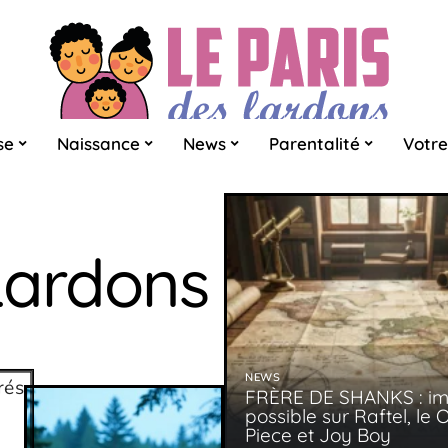
se
Naissance
News
Parentalité
Votre
Lardons
NEWS
FRÈRE DE SHANKS : i
possible sur Raftel, le 
Piece et Joy Boy