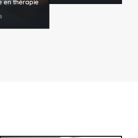
e en thérapie
26