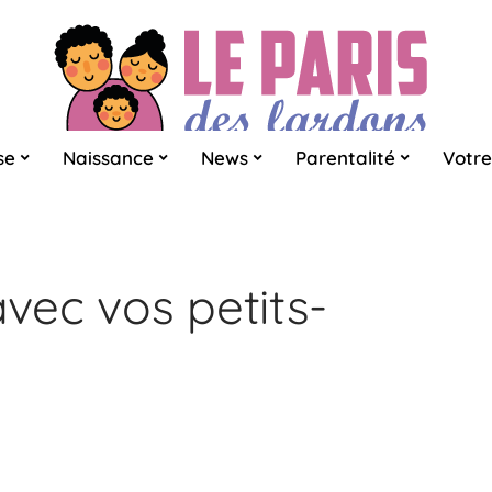
se
Naissance
News
Parentalité
Votre
ec vos petits-