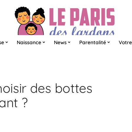
se
Naissance
News
Parentalité
Votre
isir des bottes
ant ?